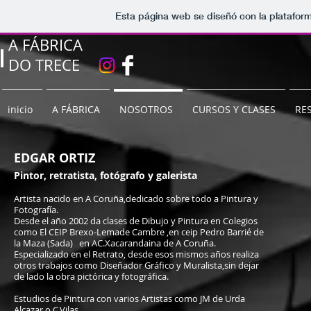
Esta página web se diseñó con la platafor
A FÁBRICA
DO TRECE
inicio
A FÁBRICA
NOSOTROS
CURSOS Y CLASES
RE
EDGAR ORTIZ
Pintor, retratista, fotógrafo y galerista
Artista nacido en A Coruña,
dedicado sobre todo a Pintura y
Fotografía.
Desde el año 2002 da clases de Dibujo y Pintura en Colegios
como El CEIP Brexo-Lemade Cambre ,en ceip Pedro Barrié de
la Maza (Sada) en AC.Xacarandaina de A Coruña.
Especializado en el Retrato, desde esos mismos años realiza
otros trabajos como Diseñador Gráfico y Muralista,sin dejar
de lado la obra pictórica y fotográfica.
Estudios de Pintura con varios Artistas como JM de Urda
Alcazar o C.Vilas.